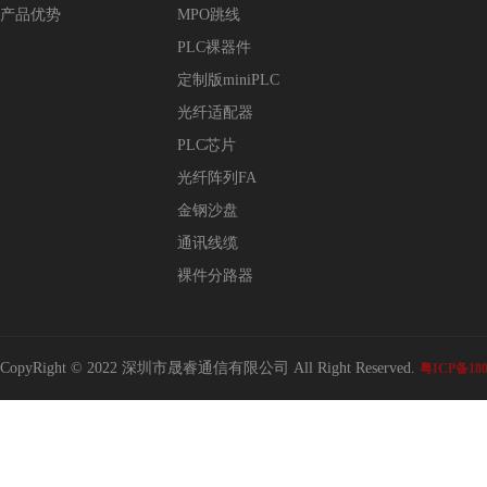
产品优势
MPO跳线
PLC裸器件
定制版miniPLC
光纤适配器
PLC芯片
光纤阵列FA
金钢沙盘
通讯线缆
裸件分路器
CopyRight © 2022 深圳市晟睿通信有限公司 All Right Reserved.
粤ICP备180