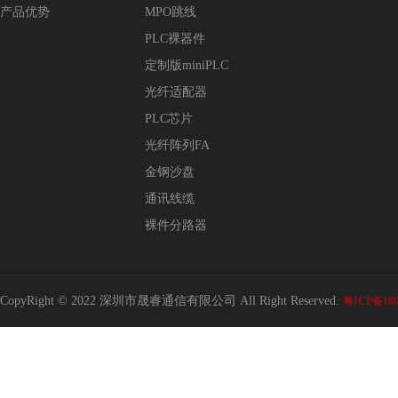
产品优势
MPO跳线
PLC裸器件
定制版miniPLC
光纤适配器
PLC芯片
光纤阵列FA
金钢沙盘
通讯线缆
裸件分路器
CopyRight © 2022 深圳市晟睿通信有限公司 All Right Reserved.
粤ICP备180